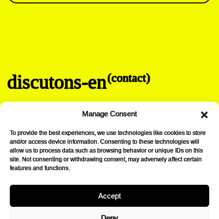
discutons-en
(contact)
info@lovibond-drinks.be
Manage Consent
+32 2 315 52 34
Chaussée de la Hulpe 185
To provide the best experiences, we use technologies like cookies to store
B-1170 Bruxelles
and/or access device information. Consenting to these technologies will
allow us to process data such as browsing behavior or unique IDs on this
→
Instagram
site. Not consenting or withdrawing consent, may adversely affect certain
features and functions.
Accept
lovibond drinks.
Deny