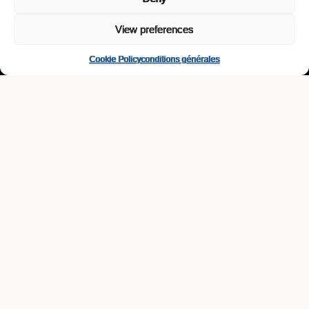
Une sélection soignée de boissons alternatives, élaborées par des
View preferences
artisans passionnés qui allient authenticité et audace. Qu’elles soient
durablement produites ou ancrées dans la tradition, elles reflètent toutes
un vrai souci du goût, des personnes et du plaisir partagé.
Cookie Policy
conditions générales
imports exclusifs
contact
club-mate
info@lovibond-drinks.be
afri-cola
cucumis
ENTREPOTS
galipette
Trawoollaan 8
wostock
B-1830 Machelen
yaya kombucha
Belgique
BUREAUX
Terhulpensesteenweg 185
B-1170 Bosvoorde
Belgique
©
2026
lovibond—drinks European Alternative Drinks • Design by
bureau.carné