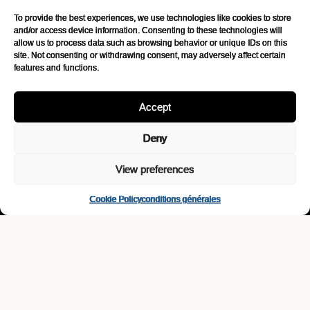
discutons-en
(contact)
To provide the best experiences, we use technologies like cookies to store
and/or access device information. Consenting to these technologies will
info@lovibond-drinks.be
allow us to process data such as browsing behavior or unique IDs on this
+32 2 315 52 34
site. Not consenting or withdrawing consent, may adversely affect certain
features and functions.
Chaussée de la Hulpe 185
B-1170 Bruxelles
Accept
→
Instagram
Deny
View preferences
lovibond drinks.
Cookie Policy
conditions générales
Une sélection soignée de boissons alternatives, élaborées par des
artisans passionnés qui allient authenticité et audace. Qu’elles soient
durablement produites ou ancrées dans la tradition, elles reflètent toutes
un vrai souci du goût, des personnes et du plaisir partagé.
imports exclusifs
contact