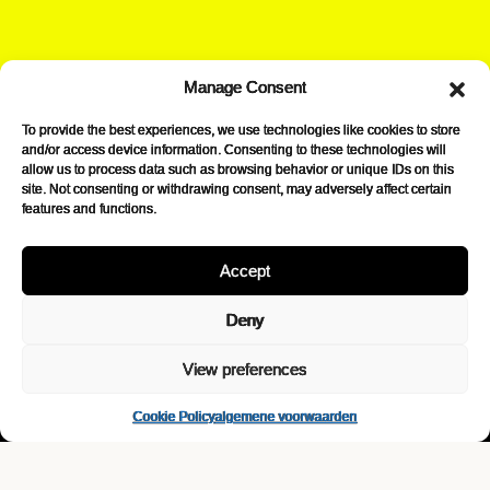
stuur ons een bericht
Manage Consent
(contact)
To provide the best experiences, we use technologies like cookies to store
and/or access device information. Consenting to these technologies will
allow us to process data such as browsing behavior or unique IDs on this
info@lovibond-drinks.be
site. Not consenting or withdrawing consent, may adversely affect certain
+32 2 315 52 34
features and functions.
Terhulpensesteenweg 185
B-1170 Brussel
Accept
→
Instagram
Deny
View preferences
lovibond drinks.
Cookie Policy
algemene voorwaarden
Een uitgekiende selectie alternatieve drank gebrouwen door
gepassioneerde ondernemers die authenticiteit omarmen, doch gedurfde