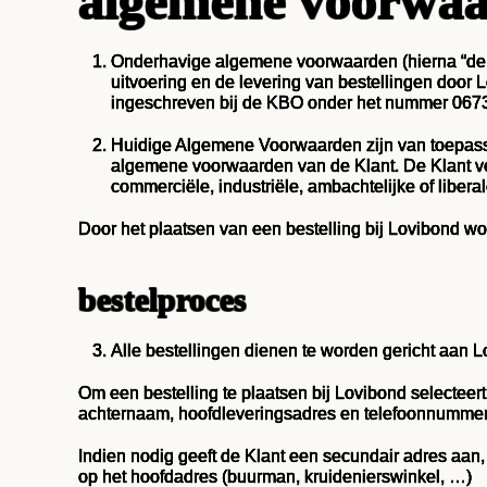
algemene voorwa
Onderhavige algemene voorwaarden (hierna “de A
uitvoering en de levering van bestellingen doo
ingeschreven bij de KBO onder het nummer 0673.
Huidige Algemene Voorwaarden zijn van toepassing
algemene voorwaarden van de Klant. De Klant verk
commerciële, industriële, ambachtelijke of liberale
Door het plaatsen van een bestelling bij Lovibond 
bestelproces
Alle bestellingen dienen te worden gericht aan L
Om een bestelling te plaatsen bij Lovibond selectee
achternaam, hoofdleveringsadres en telefoonnummer 
Indien nodig geeft de Klant een secundair adres aan,
op het hoofdadres (buurman, kruidenierswinkel, …)